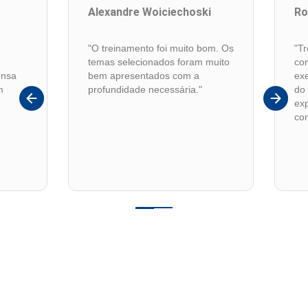
Alexandre Woiciechoski
Ro
"O treinamento foi muito bom. Os
"T
temas selecionados foram muito
co
ensa
bem apresentados com a
ex
m
profundidade necessária."
do 
exp
co