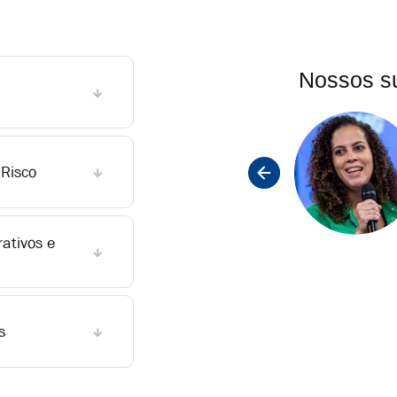
Nossos su
Alison Barbosa
Gerente de Gestão de Riscos
 Risco
na KPMG Brasil, especialista
em projetos de ERM e
implementação de modelos
GRC para empresas de
rativos e
diversos setores, com uma
sólida experiência em
Governança, Riscos e
Conformidade.
s
LinkedIn