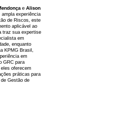
Mendonça
e
Alison
m ampla experiência
ão de Riscos, este
ento aplicável ao
 traz sua expertise
cialista em
idade, enquanto
na KPMG Brasil,
xperiência em
lo GRC para
, eles oferecem
tações práticas para
 de Gestão de