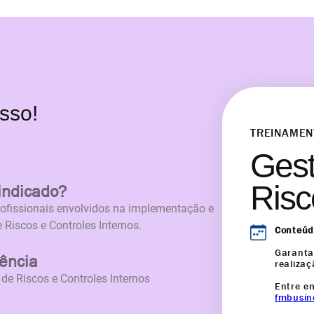
sso!
TREINAMEN
Gest
Risc
indicado?
de Riscos
profissionais envolvidos na implementação e
 Riscos e Controles Internos.
Conteúd
Garant
rência
realizaç
de Riscos e Controles Internos
Entre e
fmbusin