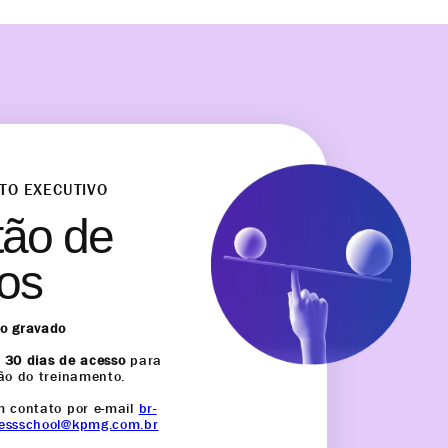
TO EXECUTIVO
ão de
os
o gravado
a
30 dias de acesso
para
ão do treinamento.
m contato por e-mail
br-
essschool@kpmg.com.br