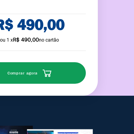
R$ 490,00
R$ 490,00
ou
1
x
no cartão
Comprar agora