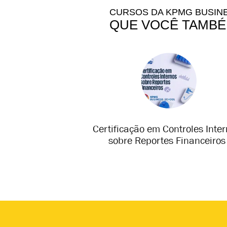
CURSOS DA KPMG BUSIN
QUE VOCÊ TAMBÉ
Investigações
Certificação em Controles Inte
tivas
sobre Reportes Financeiros