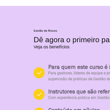
Avaliação de Controles
05
Avaliação de Riscos
06
Gestão de Riscos
Dê agora o primeiro pa
Veja os benefícios
Priorização de Riscos
07
Para quem este curso é 
Tratamento e Monitoramento 
08
Para gestores, líderes de equipe e 
supervisão de práticas de Gestão de
Instrutores que são refe
Governança de Riscos
09
Com experiência prática em Gestão 