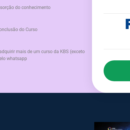
absorção do conhecimento
Conclusão do Curso
adquirir mais de um curso da KBS (exceto
pelo whatsapp