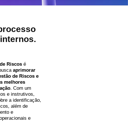
processo
internos.
de Riscos
é
 busca
aprimorar
stão de Riscos e
as melhores
zação
. Com um
os e instrutivos,
bre a identificação,
scos, além de
ento e
operacionais e